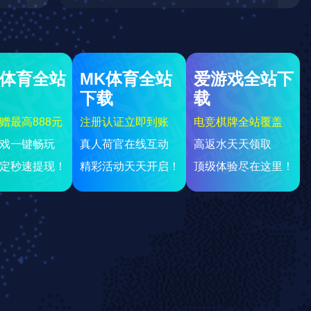
体表现有着不可忽视的影响。一个积极向上
升比赛成绩。在巴黎圣日耳曼这样一支明星
默契，这对于比赛中的配合至关重要。当球
力，而不是单打独斗。此外，一个团结一致
力。
洋溢着正能量。各种积极互动和欢声笑语让
们在场上的表现提供了支持。
队伍士气高涨的问题，还有制定合理有效战
大胆尝试，这令不少人感到惊讶，同时也引