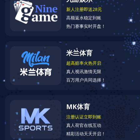
首页
/
体育资讯
/ 正文