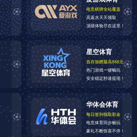
2026-05-25 13:28
49 次阅读
了一些积极的消息。球队在新任主教练恩里
洽。然而，随着赛季的推进，对于恩里克的
。这篇文章将从四个方面深入探讨这一现
择、球员之间的关系和外界反应等。这些因
展至关重要。