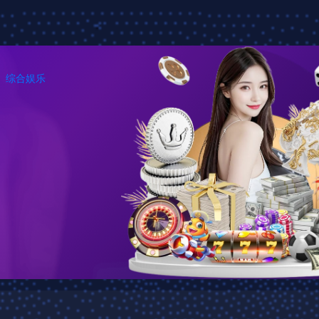
体育
下载App
公司简介
网 · 权威体
用户提供包括NBA、英超、欧
受用户信赖。