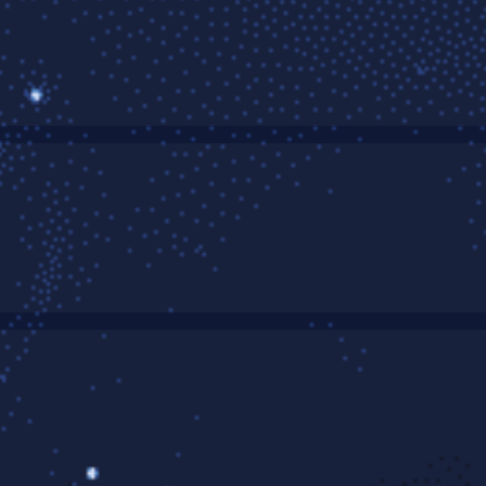
在巴黎圣日耳曼足球俱乐部的更衣室，最近传出
克的带领下，气氛良好，球员之间的互动更加融
选人策略以及队友之间的态度也引发了广泛讨论
象，包括更衣室氛围的重要性、恩里克的战术选
素共同构成了巴黎现在的团队状态，对未来的发
1、更衣室氛围的重要性