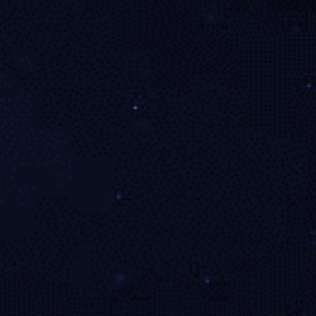
下一篇：
热刺今夏计划免签罗伯逊马竞及多
赵松源全力支持
-29