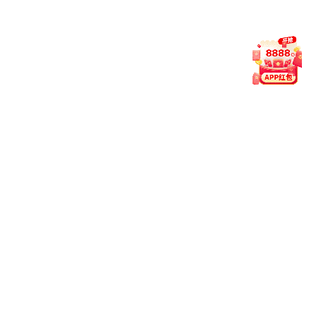
具，将篮球科学化，为每一场比赛做好准备，从而推
动全队不断前行。
4、对手防守应对方式
尽管雷霆队展示出了强大的攻击力，但其成功也离不
开对手防守体系存在一些问题。在面对某些传统豪强
时，对方常常会选择过于保守或单一化的方法来进行
防守，这导致他们未能完全限制住雷霆队快速、高效
且富有变化性的进攻模式。因此，当雷霆抓住这一点
展开二次进攻时，往往能够轻松获得大量得分机会。
另外，一些弱旅由于实力不足，对于雷霆这样的竞争
者显得捉襟见肘。如果无法适应快节奏、高压迫感十
足的新型打法，就很可能陷入被动局面。而这正好给