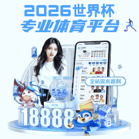
立即注册
新利体育登录入口
官网
· 权威体育数据平台
新利体育登录入口 OFFICIAL WEBSITE
自2022年创立以来，
新利体育登录入口
致力于为用户
提供包括NBA、英超、欧洲杯、LPL在内的热门赛事直
播与数据服务，广受用户信赖。
立即下载新利体育登录入口APP