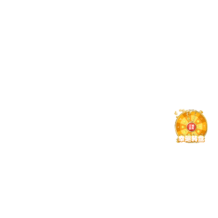
特别是一些年轻球员，在关键时刻敢于承担责任，不
畏惧压力。他们凭借敏捷的反应及卓越的技术，不仅
能够完成单打，还能抓住对方防守松懈时迅速做出反
应，为球队贡献宝贵分数。这样的表现无疑增强了全
队士气，使整个团队更加团结一致。
此外，老将们也发挥着不可或缺的重要作用，他们丰
富的大赛经验为年轻球员提供了极大的支持。在场
上，他们不仅以身作则，更主动指导年轻人如何处理
复杂局面，让整个团队始终保持在最佳状态。这种良
好的个人素质和团队氛围，为继续推进季后赛奠定了
基础。
3、教练团队战略布局
戴格诺特作为球队主帅，他所制定的一系列战略规划