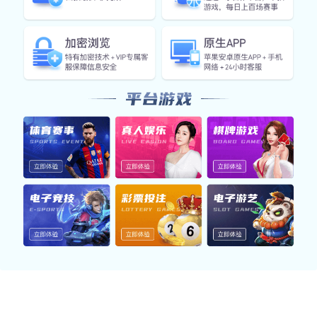
守时都能保持足够的威胁，给对手带来了巨大的压
力。
同时，雷霆队还将注意力集中在篮板争夺上，以确保
能够获得更多二次进攻机会。通过增强内线控制和拼
抢意识，球队减少了丢失篮板后的反击风险，并有效
地转化为自己的得分。这种全方位、多层次的战术安
排，为他们在季后赛中的成功打下了坚实基础。
2、球员个人能力
除了团队战术外，个别球员出色的个人能力也是雷霆
取得好成绩的重要因素。例如，在最近的一场比赛
中，多名核心球员都展现出了极高水平，无论是突破
还是投射，都令观众眼前一亮。他们不仅具备独立得
分的能力，还能很好地执行教练布置的战术。